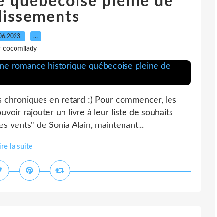
e québecoise pleine de
dissements
06.2023
…
r cocomilady
s chroniques en retard :) Pour commencer, les
oir rajouter un livre à leur liste de souhaits
es vents" de Sonia Alain, maintenant...
ire la suite