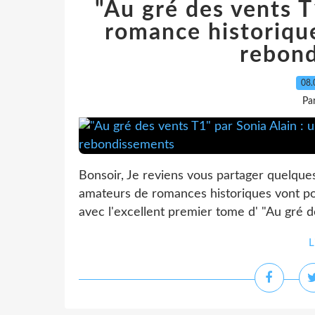
"Au gré des vents T
romance historiqu
rebon
08.
Pa
Bonsoir, Je reviens vous partager quelque
amateurs de romances historiques vont pouv
avec l'excellent premier tome d' "Au gré d
L