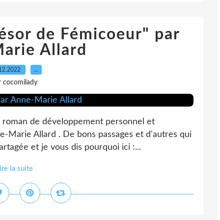
résor de Fémicoeur" par
arie Allard
12.2022
…
r cocomilady
 un roman de développement personnel et
ne-Marie Allard . De bons passages et d'autres qui
tagée et je vous dis pourquoi ici :...
ire la suite