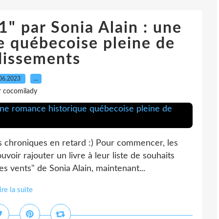
1" par Sonia Alain : une
e québecoise pleine de
dissements
06.2023
…
r cocomilady
s chroniques en retard :) Pour commencer, les
oir rajouter un livre à leur liste de souhaits
es vents" de Sonia Alain, maintenant...
ire la suite