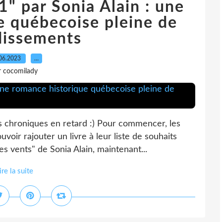
1" par Sonia Alain : une
e québecoise pleine de
dissements
06.2023
…
r cocomilady
s chroniques en retard :) Pour commencer, les
oir rajouter un livre à leur liste de souhaits
es vents" de Sonia Alain, maintenant...
ire la suite