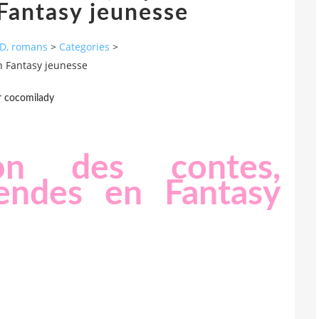
Fantasy jeunesse
 BD, romans
>
Categories
>
en Fantasy jeunesse
r cocomilady
tion des contes,
endes en Fantasy