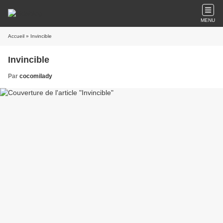
MENU
Accueil
» Invincible
Invincible
Par
cocomilady