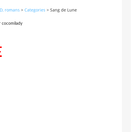
 BD, romans
>
Categories
>
Sang de Lune
r cocomilady
E