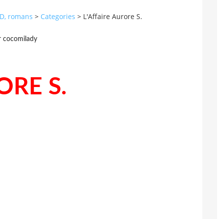
 BD, romans
>
Categories
>
L'Affaire Aurore S.
r cocomilady
ORE S.