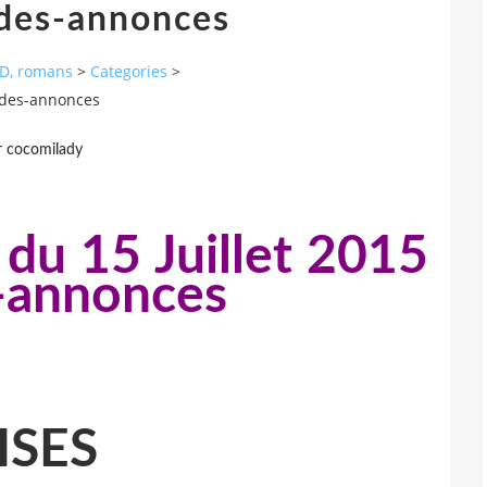
ndes-annonces
 BD, romans
>
Categories
>
andes-annonces
r cocomilady
 du 15 Juillet 2015
s-annonces
ISES