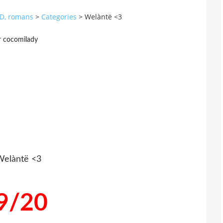
 BD, romans
>
Categories
>
Welàntë <3
r cocomilady
9/20