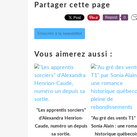
Partager cette page
Repost
0
S'inscrire à la newsletter
Vous aimerez aussi :
"Les apprentis sorciers"
d'Alexandra Henrion-
"Au gré des vents T1"
Caude, numéro un depuis
Sonia Alain : une rom
sa sortie.
historique québecoi