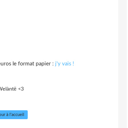
euros le format papier :
j'y vais !
ur à l'accueil